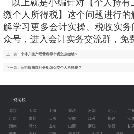
以上就是小编针对【个人持有
缴个人所得税】这个问题进行的
解学习更多会计实操、税收实务
众号，进入会计实务交流群，免
上一篇：
个体户生产经营所得个税怎么缴纳？
下一篇：
公司股东红利分配怎么交个人所得税？
工资纳税
北京
天津
上海
重庆
河南
河北
广
广西
贵州
云南
安徽
江苏
福建
江
湖南
湖北
山东
山西
浙江
陕西
甘
宁夏
吉林
辽宁
黑龙江
内蒙古
海南